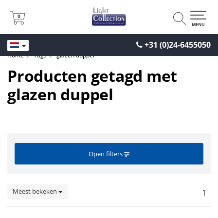
0
0
MENU
+31 (0)24-6455050
Home
Tags
glazen duppel
Producten getagd met
glazen duppel
Open filters
Meest bekeken
1