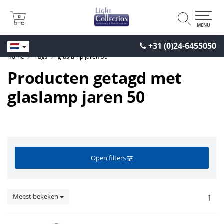
0
0
MENU
+31 (0)24-6455050
Home
Tags
glaslamp jaren 50
Producten getagd met
glaslamp jaren 50
Open filters
Meest bekeken
1