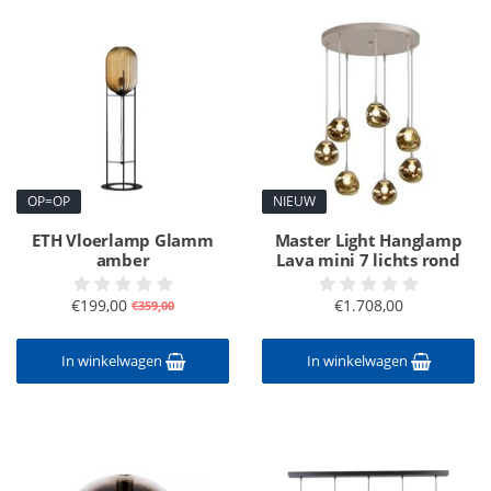
OP=OP
NIEUW
ETH Vloerlamp Glamm
Master Light Hanglamp
amber
Lava mini 7 lichts rond
€199,00
€1.708,00
€359,00
In winkelwagen
In winkelwagen