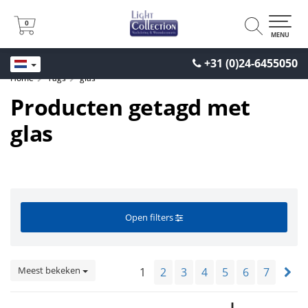
0
0
MENU
+31 (0)24-6455050
Home
Tags
glas
Producten getagd met
glas
Open filters
Meest bekeken
1
2
3
4
5
6
7