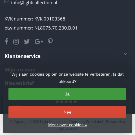
info@lightcollection.nl
KVK nummer: KVK 09103368
btw-nummer: NL8075.70.230.B.01
Klantenservice
Mijn account
Wij slaan cookies op om onze website te verbeteren. Is dat
akkoord?
Nieuwsbrief
Ja
4.5
/
5
sterren op basis van
11
beoordelingen.
Lees 11 beoordelingen
Nee
© Copyright 2026 Light Collection
- Theme by
Frontlabel
- Powered by
Meer over cookies »
Lightspeed