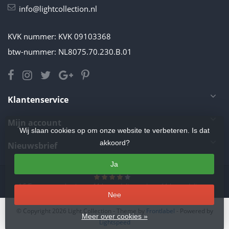
info@lightcollection.nl
KVK nummer: KVK 09103368
btw-nummer: NL8075.70.230.B.01
Klantenservice
Mijn account
Wij slaan cookies op om onze website te verbeteren. Is dat
akkoord?
Nieuwsbrief
Ja
4.5
/
5
sterren op basis van
11
beoordelingen.
Lees 11 beoordelingen
Nee
© Copyright 2026 Light Collection
- Theme by
Frontlabel
- Powered by
Meer over cookies »
Lightspeed