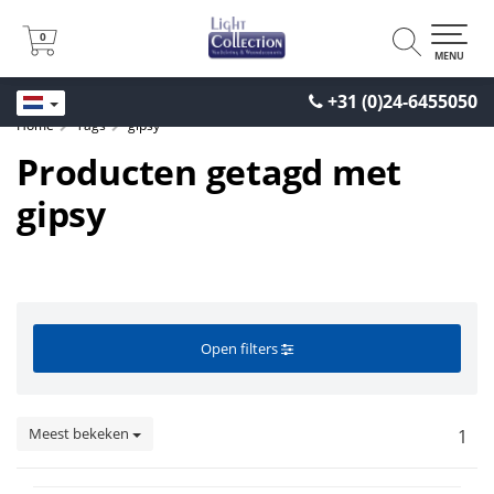
0
0
MENU
+31 (0)24-6455050
Home
Tags
gipsy
Producten getagd met
gipsy
Open filters
Meest bekeken
1