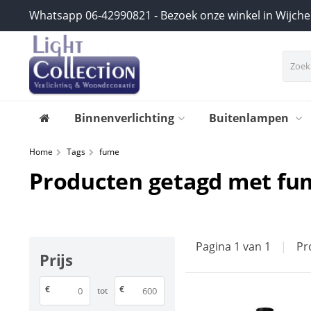
Whatsapp 06-42990821 - Bezoek onze winkel in Wijch
Binnenverlichting
Buitenlampen
Home
Tags
fume
Producten getagd met fu
Pagina 1 van 1
|
Pr
Prijs
€
€
tot