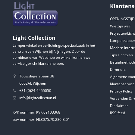
Klantens
OPENINGSTIJ
Wie zijn we?
Projecten/Lich
Light Collection
Lampenkappen
Lampenwinkel en verlichtings-speciaalzaak in het
Modern Interie
centrum van Wijchen bij Nijmegen. Door de
Tips Lichtplan
combinatie van Webshop en winkel kunnen we
Betaalmethod
service gericht klanten helpen.
Dimmers
Touwslagersbaan 38
Algemene voo
6602AL Wijchen
Klantenservice
+31 (0)24-6455050
Privacy Policy
info@lightcollection.nl
Verzenden & r
Disclaimer
KVK nummer: KVK 09103368
RSS-feed
btw-nummer: NL8075.70.230.B.01