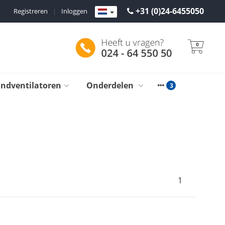
+31 (0)24-6455050
Registreren
|
Inloggen
0
ondventilatoren
Onderdelen
1