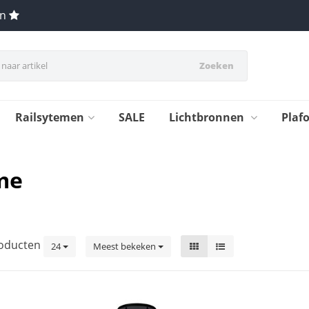
en
Zoeken
Railsytemen
SALE
Lichtbronnen
Plaf
me
oducten
24
Meest bekeken