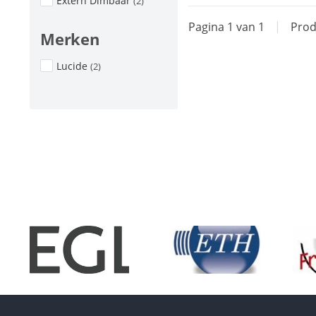
Extern Dimbaar
(2)
Pagina 1 van 1
|
Prod
Merken
Lucide
(2)