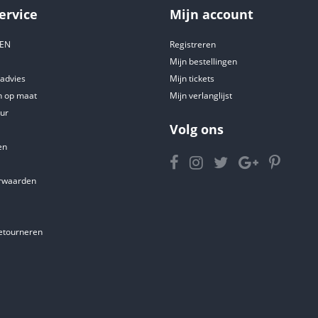
ervice
Mijn account
DEN
Registreren
Mijn bestellingen
tadvies
Mijn tickets
 op maat
Mijn verlanglijst
ur
Volg ons
en
rwaarden
etourneren