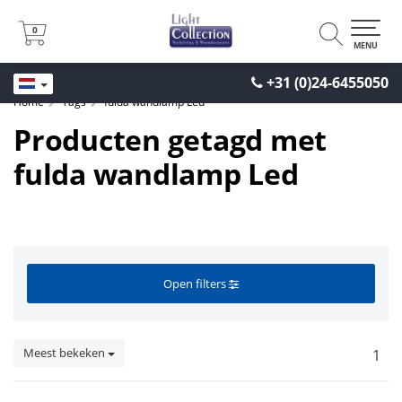
0
0
MENU
+31 (0)24-6455050
Home
Tags
fulda wandlamp Led
Producten getagd met
fulda wandlamp Led
Open filters
Meest bekeken
1