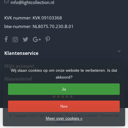
info@lightcollection.nl
KVK nummer: KVK 09103368
btw-nummer: NL8075.70.230.B.01
Klantenservice
Mijn account
Wij slaan cookies op om onze website te verbeteren. Is dat
akkoord?
Nieuwsbrief
Ja
4.5
/
5
sterren op basis van
11
beoordelingen.
Lees 11 beoordelingen
Nee
© Copyright 2026 Light Collection
- Theme by
Frontlabel
- Powered by
Meer over cookies »
Lightspeed