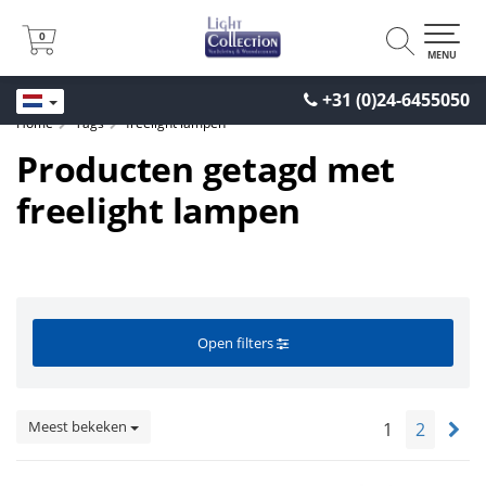
0
0
MENU
+31 (0)24-6455050
Home
Tags
freelight lampen
Producten getagd met
freelight lampen
Open filters
Meest bekeken
1
2