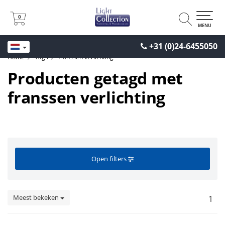
0
0
MENU
+31 (0)24-6455050
Home
Tags
franssen verlichting
Producten getagd met
franssen verlichting
Open filters
Meest bekeken
1