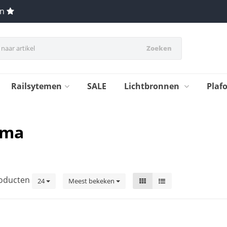
en
Zoeken
Railsytemen
SALE
Lichtbronnen
Plaf
rma
oducten
24
Meest bekeken