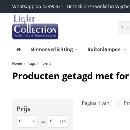
Whatsapp 06-42990821 - Bezoek onze winkel in Wijch
Binnenverlichting
Buitenlampen
Home
Tags
forma
Producten getagd met fo
Pagina 1 van 1
|
Pr
Prijs
€
€
tot