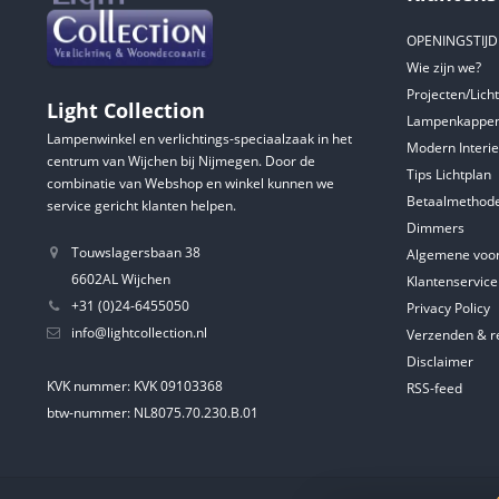
OPENINGSTIJ
Wie zijn we?
Projecten/Lich
Light Collection
Lampenkappen
Lampenwinkel en verlichtings-speciaalzaak in het
Modern Interie
centrum van Wijchen bij Nijmegen. Door de
Tips Lichtplan
combinatie van Webshop en winkel kunnen we
Betaalmethod
service gericht klanten helpen.
Dimmers
Touwslagersbaan 38
Algemene voo
6602AL Wijchen
Klantenservice
+31 (0)24-6455050
Privacy Policy
info@lightcollection.nl
Verzenden & r
Disclaimer
KVK nummer: KVK 09103368
RSS-feed
btw-nummer: NL8075.70.230.B.01