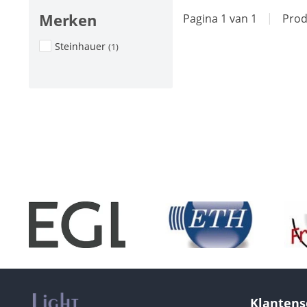
Merken
Pagina 1 van 1
|
Prod
Steinhauer
(1)
Klantens