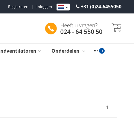
+31 (0)24-6455050
Registreren
|
Inloggen
0
ondventilatoren
Onderdelen
1