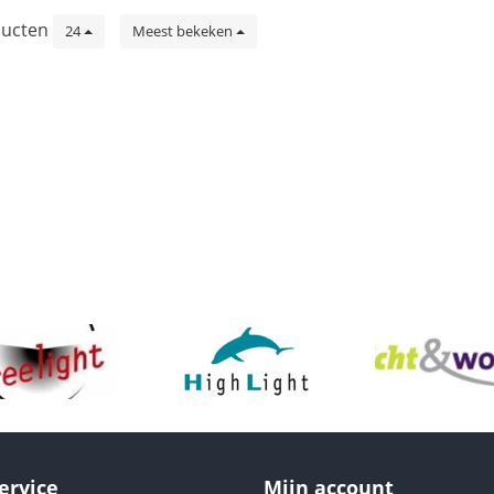
ucten
24
Meest bekeken
ervice
Mijn account