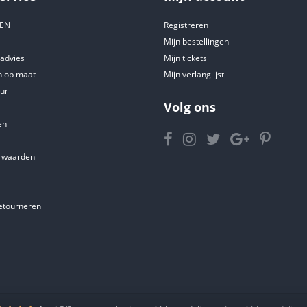
DEN
Registreren
Mijn bestellingen
tadvies
Mijn tickets
 op maat
Mijn verlanglijst
ur
Volg ons
en
rwaarden
etourneren