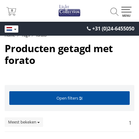
0
0
MENU
+31 (0)24-6455050
Home
Tags
forato
Producten getagd met
forato
Open filters
Meest bekeken
1