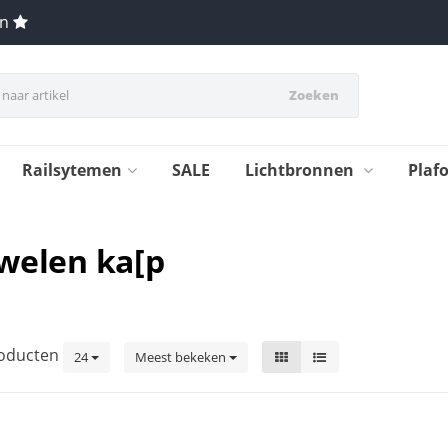
en
Zoeken
Railsytemen
SALE
Lichtbronnen
Plaf
welen ka[p
oducten
24
Meest bekeken