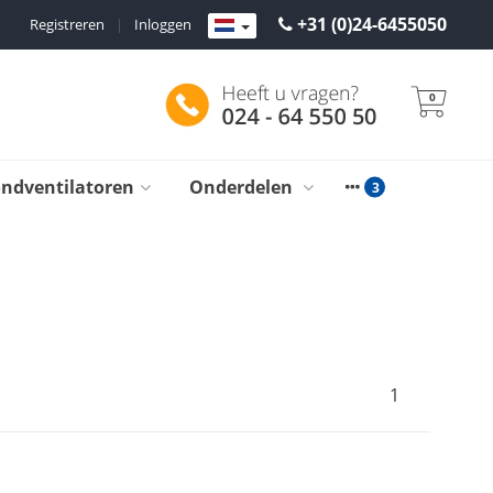
+31 (0)24-6455050
Registreren
|
Inloggen
0
ondventilatoren
Onderdelen
1