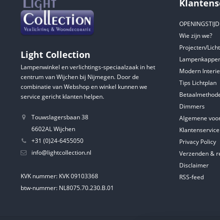
Klantens
OPENINGSTIJ
Wie zijn we?
Projecten/Lich
Light Collection
Lampenkappen
Lampenwinkel en verlichtings-speciaalzaak in het
Modern Interie
centrum van Wijchen bij Nijmegen. Door de
Tips Lichtplan
combinatie van Webshop en winkel kunnen we
Betaalmethod
service gericht klanten helpen.
Dimmers
Touwslagersbaan 38
Algemene voo
6602AL Wijchen
Klantenservice
+31 (0)24-6455050
Privacy Policy
info@lightcollection.nl
Verzenden & r
Disclaimer
KVK nummer: KVK 09103368
RSS-feed
btw-nummer: NL8075.70.230.B.01