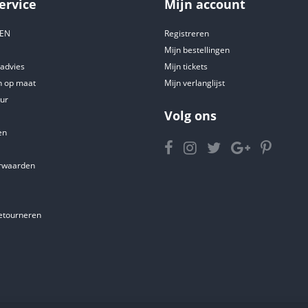
ervice
Mijn account
DEN
Registreren
Mijn bestellingen
tadvies
Mijn tickets
 op maat
Mijn verlanglijst
ur
Volg ons
en
rwaarden
etourneren