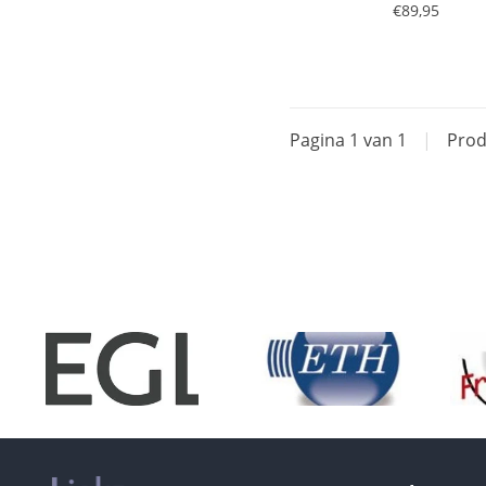
€89,95
Pagina 1 van 1
|
Prod