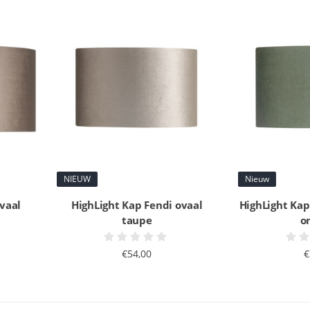
NIEUW
Nieuw
vaal
HighLight Kap Fendi ovaal
HighLight Kap
taupe
o
€54,00
€