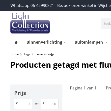
Whatsapp 06-42990821 - Bezoek onze winkel in Wijch
Binnenverlichting
Buitenlampen
Home
Tags
fluwelen ka[p
Producten getagd met flu
Pagina 1 van 1
|
Pr
Prijs
€
€
tot