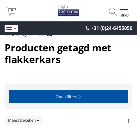
0
0
MENU
+31 (0)24-6455050
Home
Tags
flakkerkars
Producten getagd met
flakkerkars
Open filters
Meest bekeken
1