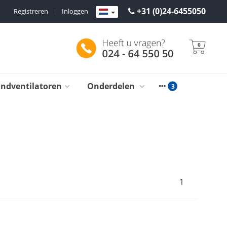
+31 (0)24-6455050
Registreren
|
Inloggen
0
ondventilatoren
Onderdelen
1