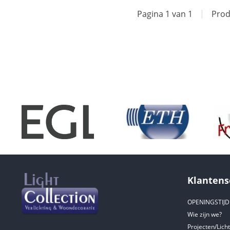
Pagina 1 van 1
|
Prod
Klantens
OPENINGSTIJ
Wie zijn we?
Projecten/Lich