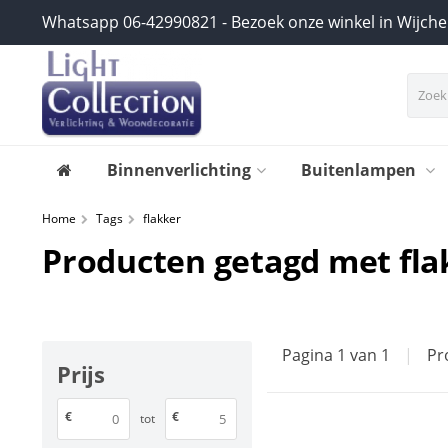
Whatsapp 06-42990821 - Bezoek onze winkel in Wijch
Binnenverlichting
Buitenlampen
Home
Tags
flakker
Producten getagd met fla
Pagina 1 van 1
|
Pr
Prijs
€
€
tot