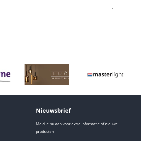
1
Nieuwsbrief
Meld je nu aan voor extra informatie of nieuwe
producten