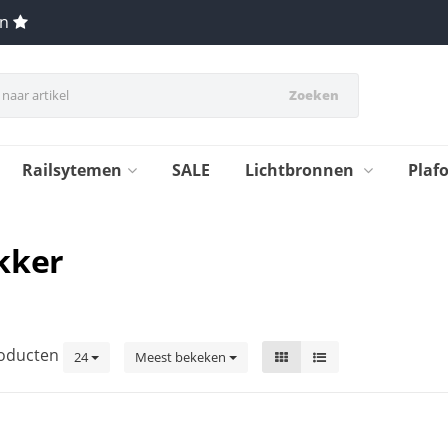
en
Zoeken
Railsytemen
SALE
Lichtbronnen
Plaf
kker
oducten
24
Meest bekeken