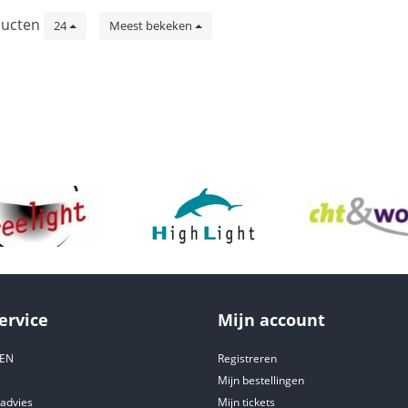
ucten
24
Meest bekeken
ervice
Mijn account
DEN
Registreren
Mijn bestellingen
tadvies
Mijn tickets