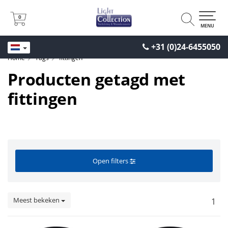
0
0
MENU
+31 (0)24-6455050
Home
Tags
fittingen
Producten getagd met
fittingen
Open filters
Meest bekeken
1