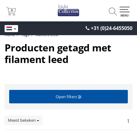
0
0
MENU
+31 (0)24-6455050
Home
Tags
filament leed
Producten getagd met
filament leed
Open filters
Meest bekeken
1