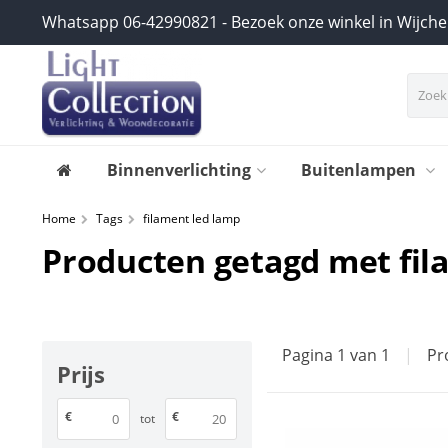
Whatsapp 06-42990821 - Bezoek onze winkel in Wijch
Binnenverlichting
Buitenlampen
Home
Tags
filament led lamp
Producten getagd met fil
Pagina 1 van 1
|
Pr
Prijs
€
€
tot