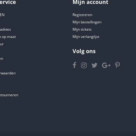
ervice
Mijn account
DEN
Registreren
Mijn bestellingen
tadvies
Mijn tickets
 op maat
Mijn verlanglijst
ur
Volg ons
en
rwaarden
etourneren