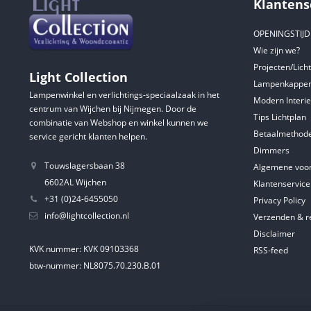
Klantens
OPENINGSTIJ
Wie zijn we?
Projecten/Lich
Light Collection
Lampenkappen
Lampenwinkel en verlichtings-speciaalzaak in het
Modern Interie
centrum van Wijchen bij Nijmegen. Door de
Tips Lichtplan
combinatie van Webshop en winkel kunnen we
Betaalmethod
service gericht klanten helpen.
Dimmers
Touwslagersbaan 38
Algemene voo
6602AL Wijchen
Klantenservice
+31 (0)24-6455050
Privacy Policy
info@lightcollection.nl
Verzenden & r
Disclaimer
KVK nummer: KVK 09103368
RSS-feed
btw-nummer: NL8075.70.230.B.01