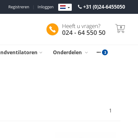
+31 (0)24-6455050
Registreren
|
Inloggen
0
ondventilatoren
Onderdelen
1