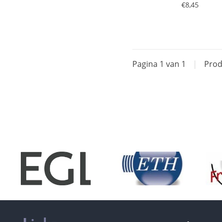
€8,45
Pagina 1 van 1
|
Prod