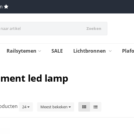
en
Zoeken
Railsytemen
SALE
Lichtbronnen
Plaf
ament led lamp
oducten
24
Meest bekeken