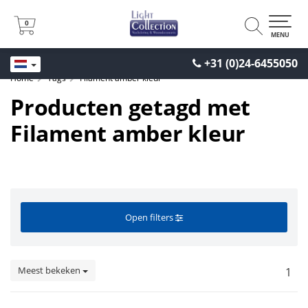
0
0
MENU
+31 (0)24-6455050
Home
Tags
Filament amber kleur
Producten getagd met
Filament amber kleur
Open filters
Meest bekeken
1