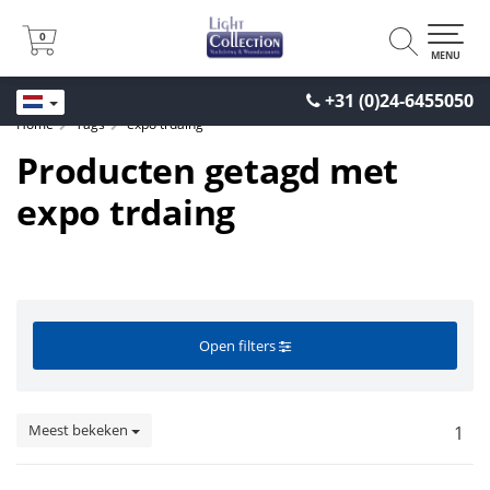
0
0
MENU
+31 (0)24-6455050
Home
Tags
expo trdaing
Producten getagd met
expo trdaing
Open filters
Meest bekeken
1