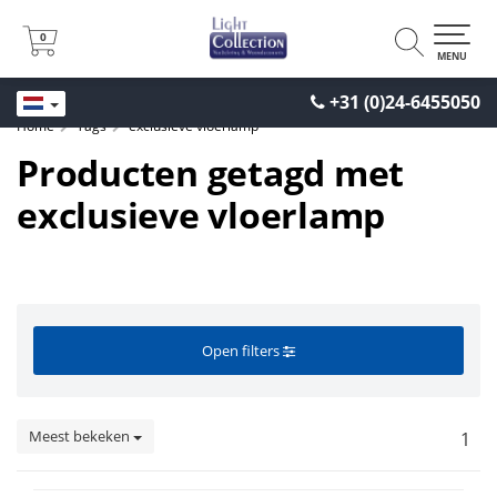
0
0
MENU
+31 (0)24-6455050
Home
Tags
exclusieve vloerlamp
Producten getagd met
exclusieve vloerlamp
Open filters
Meest bekeken
1