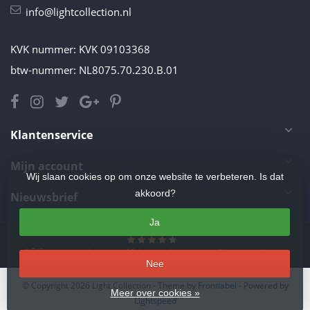
info@lightcollection.nl
KVK nummer: KVK 09103368
btw-nummer: NL8075.70.230.B.01
Klantenservice
Mijn account
Wij slaan cookies op om onze website te verbeteren. Is dat
akkoord?
Nieuwsbrief
Ja
4.5
/
5
sterren op basis van
11
beoordelingen.
Lees 11 beoordelingen
Nee
© Copyright 2026 Light Collection
- Theme by
Frontlabel
- Powered by
Meer over cookies »
Lightspeed