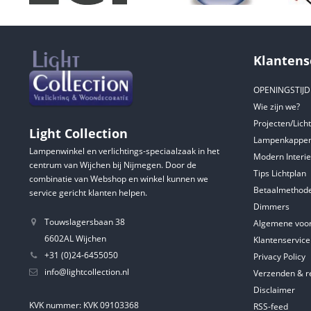
Klantens
OPENINGSTIJ
Wie zijn we?
Projecten/Lich
Light Collection
Lampenkappen
Lampenwinkel en verlichtings-speciaalzaak in het
Modern Interie
centrum van Wijchen bij Nijmegen. Door de
Tips Lichtplan
combinatie van Webshop en winkel kunnen we
Betaalmethod
service gericht klanten helpen.
Dimmers
Touwslagersbaan 38
Algemene voo
6602AL Wijchen
Klantenservice
+31 (0)24-6455050
Privacy Policy
info@lightcollection.nl
Verzenden & r
Disclaimer
KVK nummer: KVK 09103368
RSS-feed