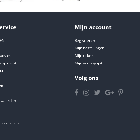
ervice
Mijn account
DEN
Registreren
Mijn bestellingen
tadvies
Mijn tickets
 op maat
Mijn verlanglijst
ur
Volg ons
en
rwaarden
etourneren