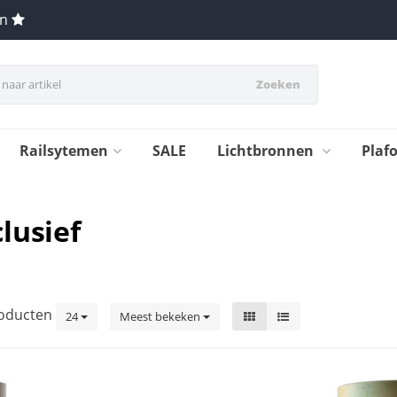
en
Zoeken
Railsytemen
SALE
Lichtbronnen
Plaf
lusief
oducten
24
Meest bekeken