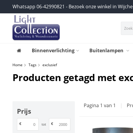
Whatsapp 06-42990821 - Bezoek onze winkel in Wijch
Binnenverlichting
Buitenlampen
Home
Tags
exclusief
Producten getagd met exc
Pagina 1 van 1
|
Pr
Prijs
€
€
tot