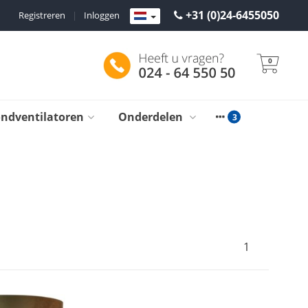
+31 (0)24-6455050
Registreren
|
Inloggen
0
ondventilatoren
Onderdelen
1