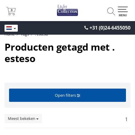
0
0
MENU
+31 (0)24-6455050
Home
Tags
. esteso
Producten getagd met .
esteso
Open filters
Meest bekeken
1