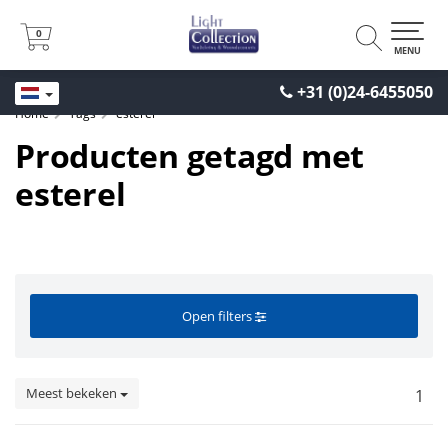
0
0
MENU
+31 (0)24-6455050
Home
Tags
esterel
Producten getagd met
esterel
Open filters
Meest bekeken
1