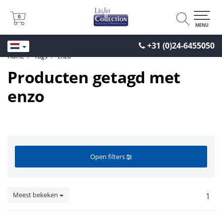
0
0
MENU
+31 (0)24-6455050
Home
Tags
enzo
Producten getagd met
enzo
Open filters
Meest bekeken
1