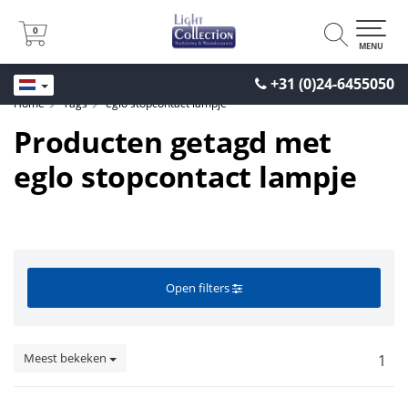
0
0
MENU
+31 (0)24-6455050
Home
Tags
eglo stopcontact lampje
Producten getagd met
eglo stopcontact lampje
Open filters
Meest bekeken
1