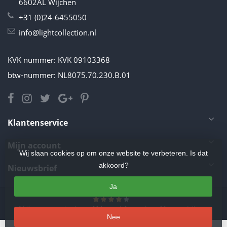
6602AL Wijchen
+31 (0)24-6455050
info@lightcollection.nl
KVK nummer: KVK 09103368
btw-nummer: NL8075.70.230.B.01
Klantenservice
Mijn account
Wij slaan cookies op om onze website te verbeteren. Is dat
akkoord?
Nieuwsbrief
Ja
4.5
/
5
sterren op basis van
11
beoordelingen.
Lees 11 beoordelingen
Nee