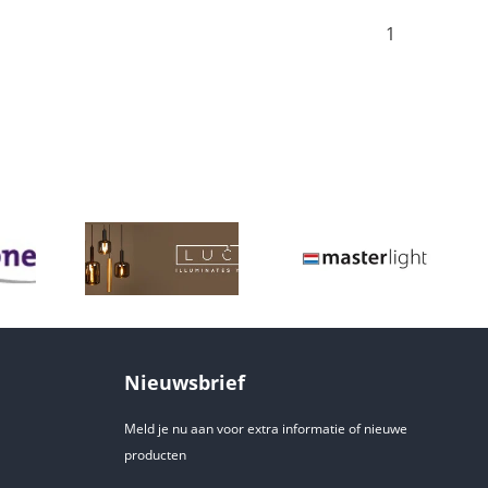
1
Nieuwsbrief
Meld je nu aan voor extra informatie of nieuwe
producten