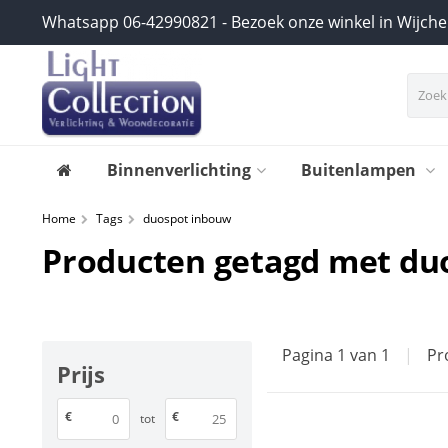
Whatsapp 06-42990821 - Bezoek onze winkel in Wijch
Binnenverlichting
Buitenlampen
Home
Tags
duospot inbouw
Producten getagd met du
Pagina 1 van 1
|
Pr
Prijs
€
€
tot