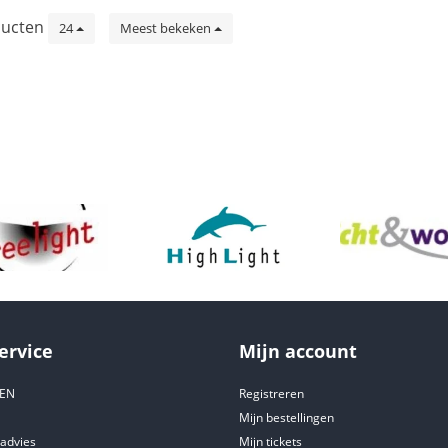
ucten
24
Meest bekeken
ervice
Mijn account
DEN
Registreren
Mijn bestellingen
tadvies
Mijn tickets