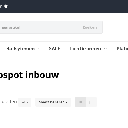
en
Zoeken
Railsytemen
SALE
Lichtbronnen
Plaf
ospot inbouw
oducten
24
Meest bekeken