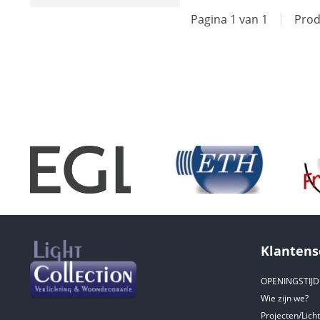
Pagina 1 van 1
|
Prod
Klantens
OPENINGSTIJ
Wie zijn we?
Projecten/Lich