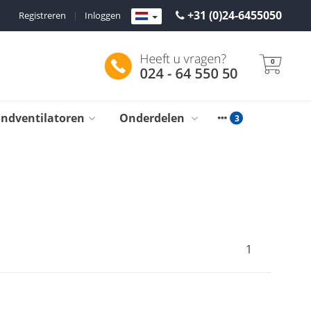
+31 (0)24-6455050
Registreren
|
Inloggen
0
ondventilatoren
Onderdelen
1