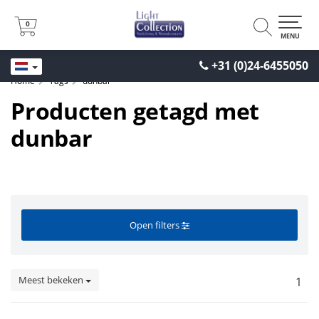
0
0
MENU
+31 (0)24-6455050
Home
Tags
dunbar
Producten getagd met
dunbar
Open filters
Meest bekeken
1