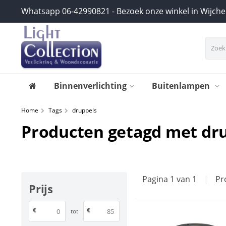
Whatsapp 06-42990821 - Bezoek onze winkel in Wijch
Binnenverlichting
Buitenlampen
Home
Tags
druppels
Producten getagd met dr
Pagina 1 van 1
|
Pr
Prijs
€
€
tot