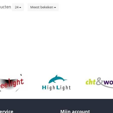
ucten
24
Meest bekeken
ervice
Mijn account