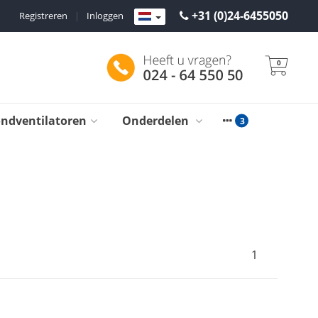
+31 (0)24-6455050
Registreren
|
Inloggen
0
ondventilatoren
Onderdelen
1