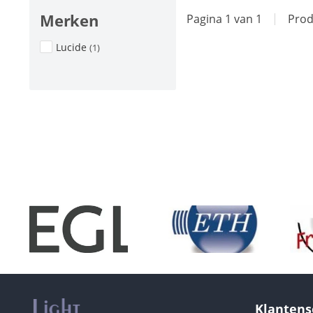
Merken
Pagina 1 van 1
|
Prod
Lucide
(1)
Klantens