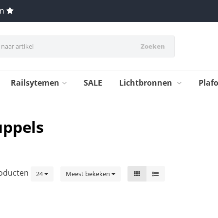
en
Zoeken
Railsytemen
SALE
Lichtbronnen
Plaf
uppels
oducten
24
Meest bekeken