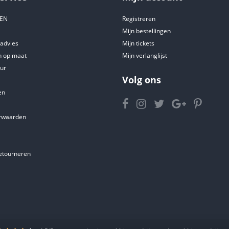
DEN
Registreren
Mijn bestellingen
tadvies
Mijn tickets
 op maat
Mijn verlanglijst
ur
Volg ons
en
rwaarden
etourneren