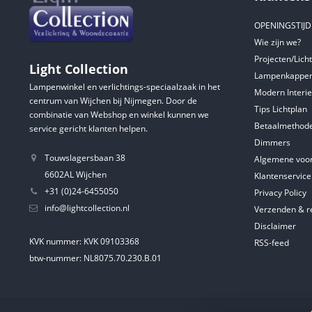
OPENINGSTIJ
Wie zijn we?
Projecten/Lich
Light Collection
Lampenkappen
Lampenwinkel en verlichtings-speciaalzaak in het
Modern Interie
centrum van Wijchen bij Nijmegen. Door de
Tips Lichtplan
combinatie van Webshop en winkel kunnen we
Betaalmethod
service gericht klanten helpen.
Dimmers
Touwslagersbaan 38
Algemene voo
6602AL Wijchen
Klantenservice
+31 (0)24-6455050
Privacy Policy
info@lightcollection.nl
Verzenden & r
Disclaimer
KVK nummer: KVK 09103368
RSS-feed
btw-nummer: NL8075.70.230.B.01