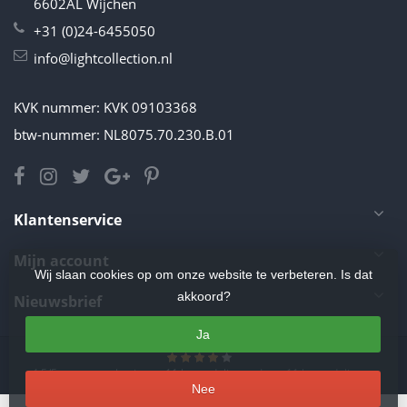
6602AL Wijchen
+31 (0)24-6455050
info@lightcollection.nl
KVK nummer: KVK 09103368
btw-nummer: NL8075.70.230.B.01
Klantenservice
Mijn account
Wij slaan cookies op om onze website te verbeteren. Is dat
akkoord?
Nieuwsbrief
Ja
4.5
/
5
sterren op basis van
11
beoordelingen.
Lees 11 beoordelingen
Nee