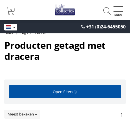
0
0
MENU
+31 (0)24-6455050
Home
Tags
dracera
Producten getagd met
dracera
Open filters
Meest bekeken
1