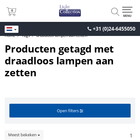
0
0
MENU
+31 (0)24-6455050
Home
Tags
draadloos lampen aan zetten
Producten getagd met
draadloos lampen aan
zetten
Open filters
Meest bekeken
1