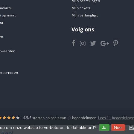
Mijn bestellingen
tadvies
Mijn tickets
 op maat
Mijn verlanglijst
ur
Volg ons
en
rwaarden
etourneren
4.5
/
5
sterren op basis van
11
beoordelingen.
Lees 11 beoordeling
 op om onze website te verbeteren. Is dat akkoord?
Ja
Nee
Me
ghtspeed