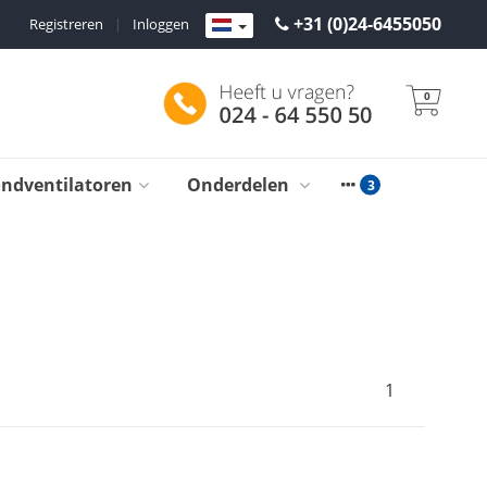
+31 (0)24-6455050
Registreren
|
Inloggen
0
ondventilatoren
Onderdelen
1