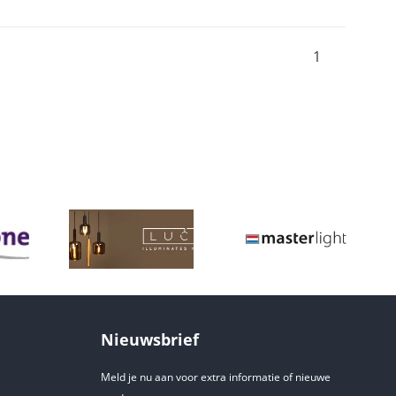
1
Nieuwsbrief
Meld je nu aan voor extra informatie of nieuwe