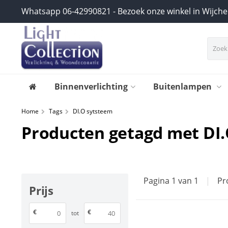
Whatsapp 06-42990821 - Bezoek onze winkel in Wijch
Binnenverlichting
Buitenlampen
Home
Tags
DI.O sytsteem
Producten getagd met DI
Pagina 1 van 1
|
Pr
Prijs
€
€
tot