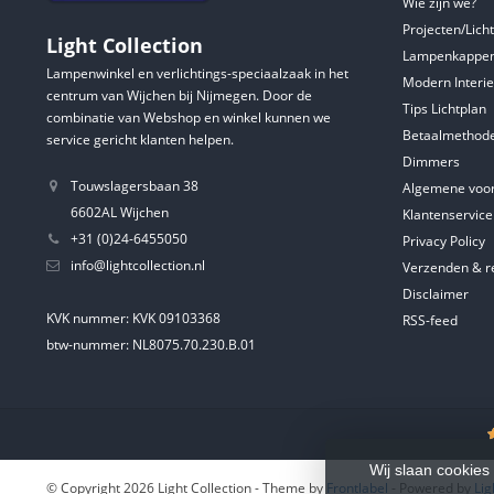
Wie zijn we?
Projecten/Lich
Light Collection
Lampenkappen
Lampenwinkel en verlichtings-speciaalzaak in het
Modern Interie
centrum van Wijchen bij Nijmegen. Door de
Tips Lichtplan
combinatie van Webshop en winkel kunnen we
Betaalmethod
service gericht klanten helpen.
Dimmers
Touwslagersbaan 38
Algemene voo
6602AL Wijchen
Klantenservice
+31 (0)24-6455050
Privacy Policy
info@lightcollection.nl
Verzenden & r
Disclaimer
KVK nummer: KVK 09103368
RSS-feed
btw-nummer: NL8075.70.230.B.01
Wij slaan cookies
© Copyright 2026 Light Collection
- Theme by
Frontlabel
- Powered by
Li