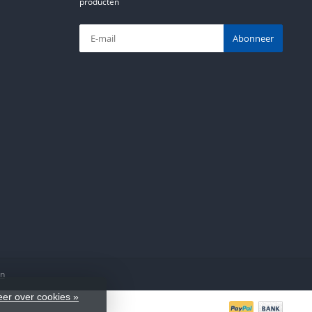
producten
Abonneer
en
er over cookies »