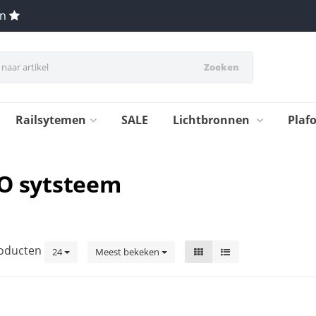
en
Zoeken
Railsytemen
SALE
Lichtbronnen
Plaf
.O sytsteem
oducten
24
Meest bekeken