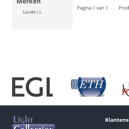
Merken
Pagina 1 van 1
|
Prod
Lucide
(1)
Klantens