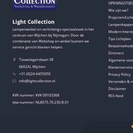
OPENINGSTIJ
Wie zijn we?
Projecten/Lich
Light Collection
Lampenkappen
Lampenwinkel en verlichtings-speciaalzaak in het
Modern Interie
centrum van Wijchen bij Nijmegen. Door de
Tips Lichtplan
combinatie van Webshop en winkel kunnen we
Betaalmethod
service gericht klanten helpen.
Dimmers
Touwslagersbaan 38
Algemene voo
6602AL Wijchen
Klantenservice
+31 (0)24-6455050
Privacy Policy
info@lightcollection.nl
Verzenden & r
Disclaimer
KVK nummer: KVK 09103368
RSS-feed
btw-nummer: NL8075.70.230.B.01