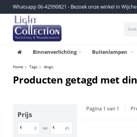
Whatsapp 06-42990821 - Bezoek onze winkel in Wijch
Binnenverlichting
Buitenlampen
Home
Tags
dingo
Producten getagd met di
Pagina 1 van 1
|
Pr
Prijs
€
€
tot