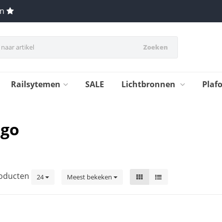
en
Zoeken
Railsytemen
SALE
Lichtbronnen
Plaf
ngo
oducten
24
Meest bekeken