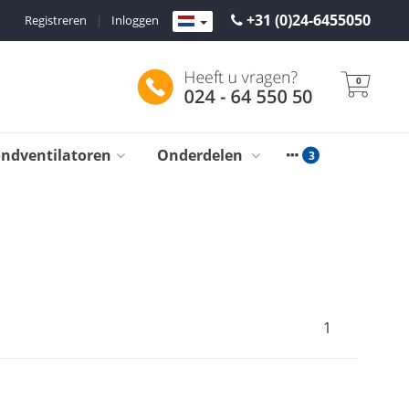
+31 (0)24-6455050
Registreren
|
Inloggen
0
ondventilatoren
Onderdelen
1