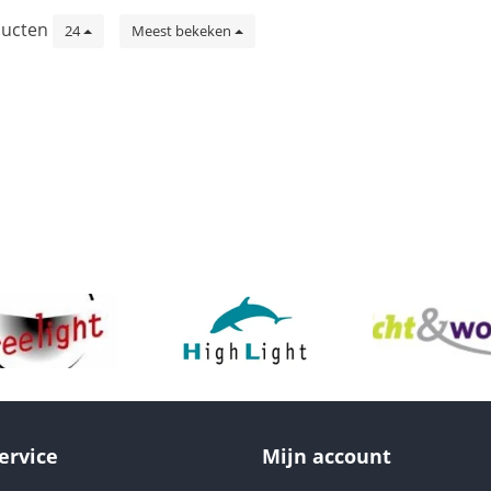
ucten
24
Meest bekeken
ervice
Mijn account