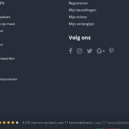
DEN
Registreren
Mijn bestellingen
tadvies
Mijn tickets
 op maat
Mijn verlanglijst
ur
Volg ons
en
rwaarden
etourneren
4.5
/
5
sterren op basis van
11
beoordelingen.
Lees 11 beoordeling