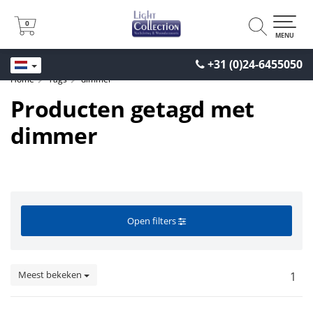
0
0
MENU
+31 (0)24-6455050
Home
Tags
dimmer
Producten getagd met
dimmer
Open filters
Meest bekeken
1