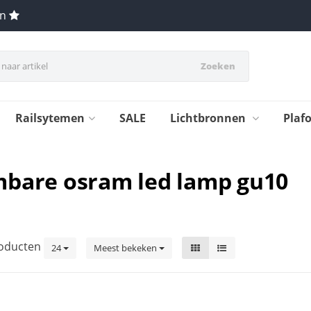
en
Zoeken
Railsytemen
SALE
Lichtbronnen
Plaf
mbare osram led lamp gu10
oducten
24
Meest bekeken