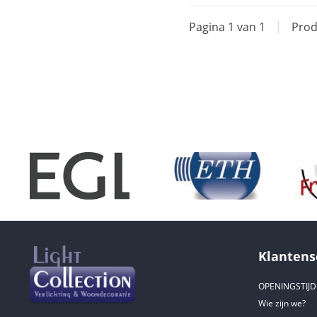
Pagina 1 van 1
|
Prod
Klantens
OPENINGSTIJ
Wie zijn we?