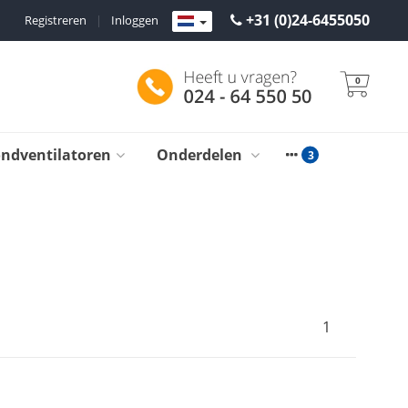
+31 (0)24-6455050
Registreren
|
Inloggen
0
ondventilatoren
Onderdelen
1