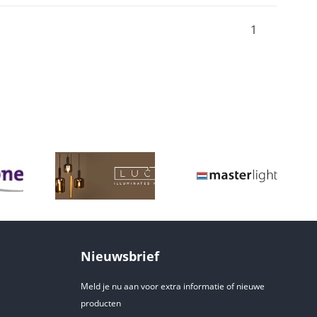
1
Nieuwsbrief
Meld je nu aan voor extra informatie of nieuwe
producten