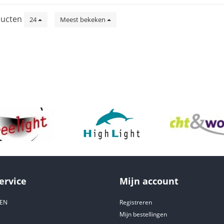
ucten
24
Meest bekeken
ervice
Mijn account
DEN
Registreren
Mijn bestellingen