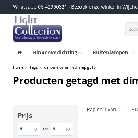
Whatsapp 06-42990821 - Bezoek onze winkel in Wijch
Binnenverlichting
Buitenlampen
Home
Tags
dimbare osram led lamp gu10
Producten getagd met di
Pagina 1 van 1
|
Pr
Prijs
€
€
tot