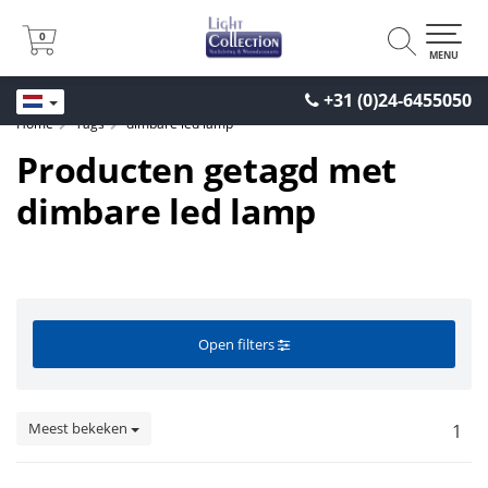
0
0
MENU
+31 (0)24-6455050
Home
Tags
dimbare led lamp
Producten getagd met
dimbare led lamp
Open filters
Meest bekeken
1