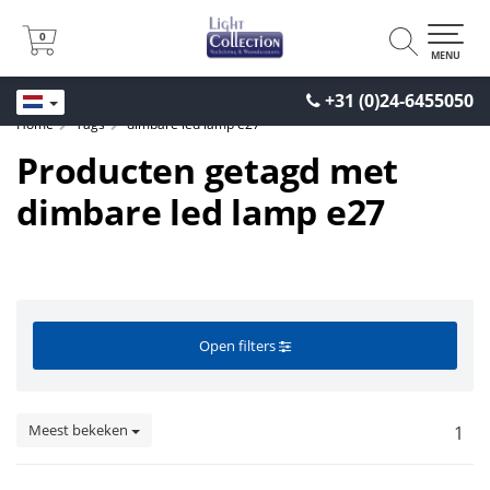
0
0
MENU
+31 (0)24-6455050
Home
Tags
dimbare led lamp e27
Producten getagd met
dimbare led lamp e27
Open filters
Meest bekeken
1