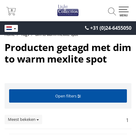
0
0
MENU
+31 (0)24-6455050
Home
Tags
dim to warm mexlite spot
Producten getagd met dim
to warm mexlite spot
Open filters
Meest bekeken
1