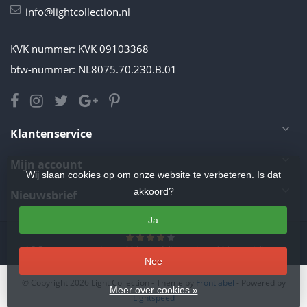
info@lightcollection.nl
KVK nummer: KVK 09103368
btw-nummer: NL8075.70.230.B.01
Klantenservice
Mijn account
Wij slaan cookies op om onze website te verbeteren. Is dat
akkoord?
Nieuwsbrief
Ja
4.5
/
5
sterren op basis van
11
beoordelingen.
Lees 11 beoordelingen
Nee
© Copyright 2026 Light Collection
- Theme by
Frontlabel
- Powered by
Meer over cookies »
Lightspeed