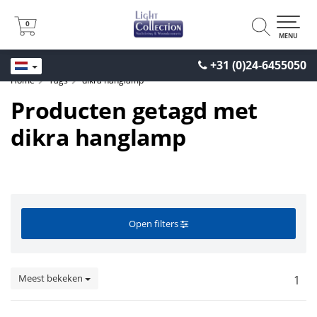
0
0
MENU
+31 (0)24-6455050
Home
Tags
dikra hanglamp
Producten getagd met
dikra hanglamp
Open filters
Meest bekeken
1