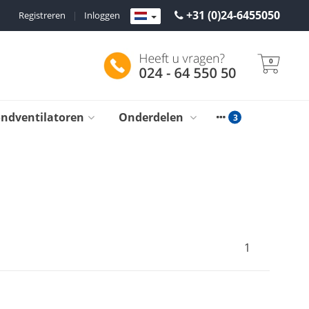
+31 (0)24-6455050
Registreren
|
Inloggen
0
ondventilatoren
Onderdelen
1