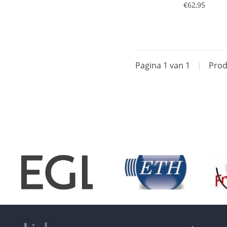
€62,95
Pagina 1 van 1
|
Prod