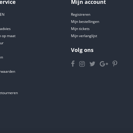
ervice
Mijn account
DEN
Registreren
Mijn bestellingen
tadvies
Mijn tickets
 op maat
Mijn verlanglijst
ur
Volg ons
en
rwaarden
etourneren