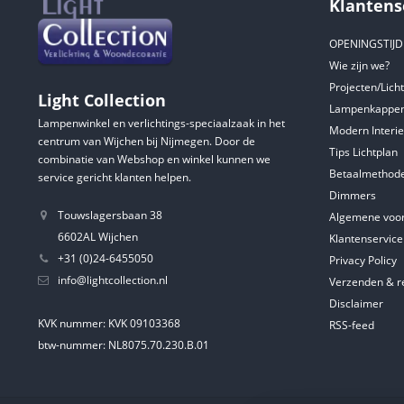
Klantens
OPENINGSTIJ
Wie zijn we?
Projecten/Lich
Light Collection
Lampenkappen
Lampenwinkel en verlichtings-speciaalzaak in het
Modern Interie
centrum van Wijchen bij Nijmegen. Door de
Tips Lichtplan
combinatie van Webshop en winkel kunnen we
Betaalmethod
service gericht klanten helpen.
Dimmers
Touwslagersbaan 38
Algemene voo
6602AL Wijchen
Klantenservice
+31 (0)24-6455050
Privacy Policy
info@lightcollection.nl
Verzenden & r
Disclaimer
KVK nummer: KVK 09103368
RSS-feed
btw-nummer: NL8075.70.230.B.01