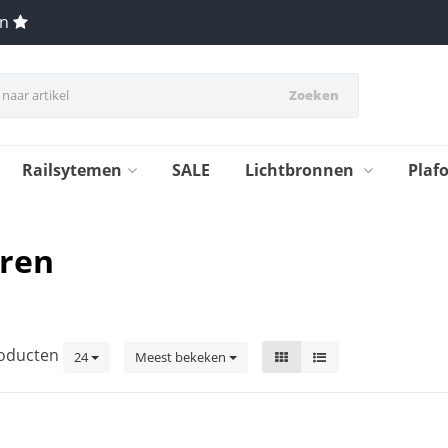
en
Zoeken
Railsytemen
SALE
Lichtbronnen
Plaf
eren
oducten
24
Meest bekeken