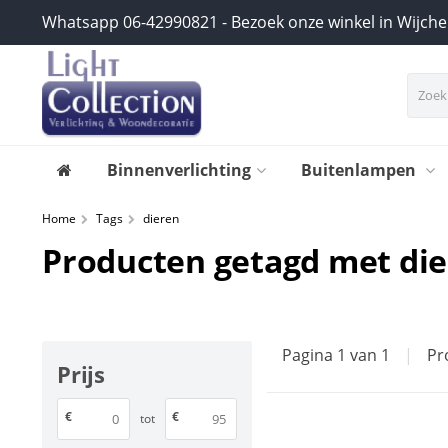
Whatsapp 06-42990821 - Bezoek onze winkel in Wijch
Binnenverlichting
Buitenlampen
Home
Tags
dieren
Producten getagd met di
Pagina 1 van 1
|
Pr
Prijs
€
€
tot