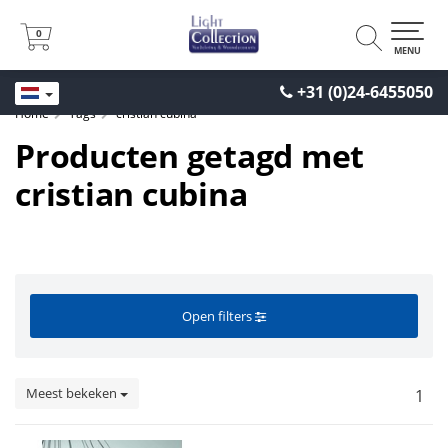
0
0
MENU
+31 (0)24-6455050
Home
Tags
cristian cubina
Producten getagd met
cristian cubina
Open filters
Meest bekeken
1