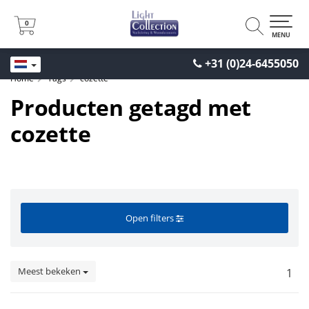
0
0
MENU
+31 (0)24-6455050
Home
Tags
cozette
Producten getagd met
cozette
Open filters
Meest bekeken
1