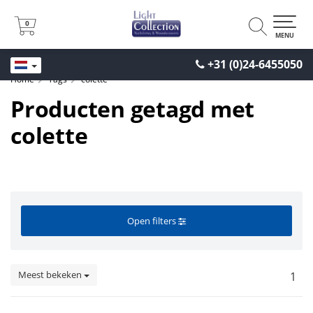
0
0
MENU
+31 (0)24-6455050
Home
Tags
colette
Producten getagd met
colette
Open filters
Meest bekeken
1