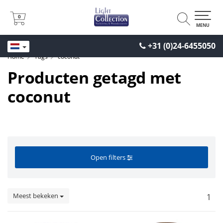
0
0
MENU
+31 (0)24-6455050
Home
Tags
coconut
Producten getagd met
coconut
Open filters
Meest bekeken
1