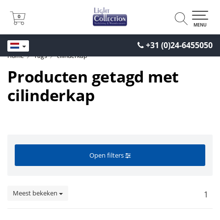
0
0
MENU
+31 (0)24-6455050
Home
Tags
cilinderkap
Producten getagd met
cilinderkap
Open filters
Meest bekeken
1