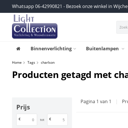
Whatsapp 06-42990821 - Bezoek onze winkel in Wijch
Binnenverlichting
Buitenlampen
Home
Tags
charlson
Producten getagd met ch
Pagina 1 van 1
|
Pr
Prijs
€
€
tot