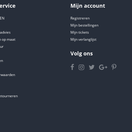
ervice
Mijn account
DEN
Registreren
Mijn bestellingen
tadvies
Mijn tickets
 op maat
Mijn verlanglijst
ur
Volg ons
en
rwaarden
etourneren