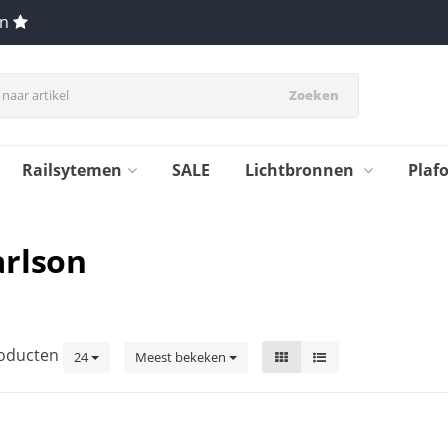
en
Zoeken
Railsytemen
SALE
Lichtbronnen
Plaf
arlson
oducten
24
Meest bekeken