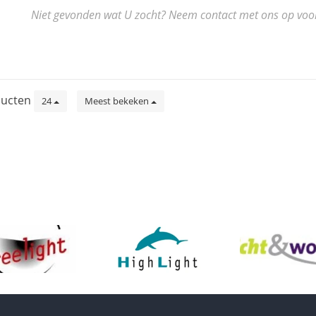
Niet gevonden wat U zocht? Neem contact met ons op voor de
ucten
24
Meest bekeken