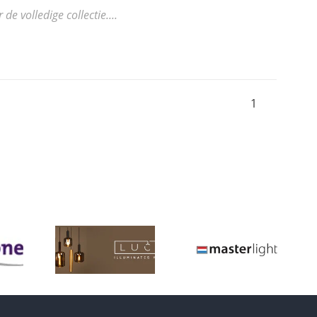
 volledige collectie....
1