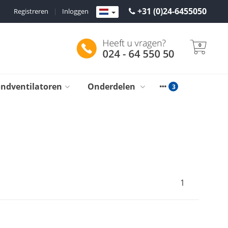
+31 (0)24-6455050
Registreren
|
Inloggen
0
ondventilatoren
Onderdelen
1