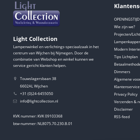
Klantens
OPENINGSTIJ
Wie zijn we?
Projecten/Lich
Light Collection
Lampenkappen
Lampenwinkel en verlichtings-speciaalzaak in het
Modern Interie
centrum van Wijchen bij Nijmegen. Door de
Tips Lichtplan
combinatie van Webshop en winkel kunnen we
Betaalmethod
service gericht klanten helpen.
Dimmers
Touwslagersbaan 38
Algemene voo
6602AL Wijchen
Klantenservice
+31 (0)24-6455050
Privacy Policy
info@lightcollection.nl
Verzenden & r
Disclaimer
KVK nummer: KVK 09103368
RSS-feed
btw-nummer: NL8075.70.230.B.01