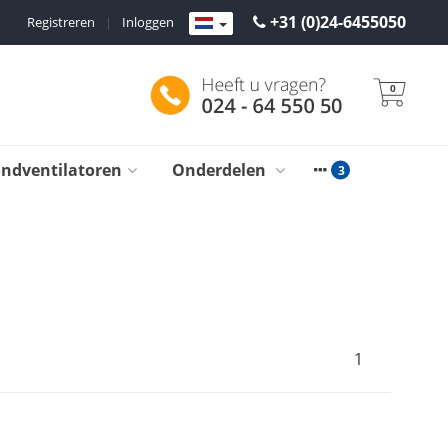
+31 (0)24-6455050
Registreren
|
Inloggen
0
ondventilatoren
Onderdelen
1