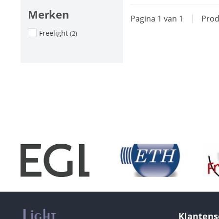
Merken
Pagina 1 van 1
|
Prod
Freelight
(2)
Klantens