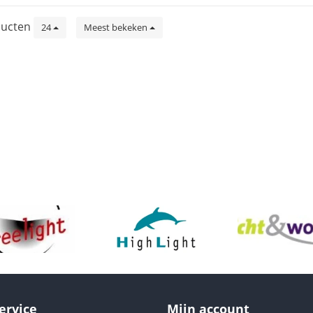
ucten
24
Meest bekeken
ervice
Mijn account