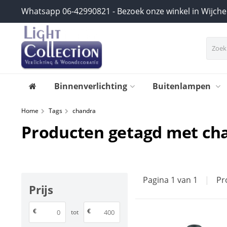
Whatsapp 06-42990821 - Bezoek onze winkel in Wijch
Binnenverlichting
Buitenlampen
Home
Tags
chandra
Producten getagd met ch
Pagina 1 van 1
|
Pr
Prijs
€
€
tot