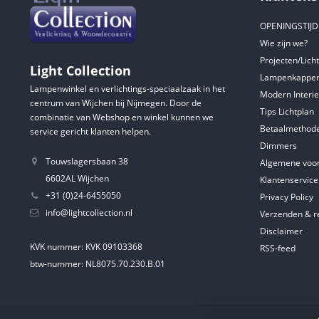
OPENINGSTIJ
Wie zijn we?
Projecten/Lich
Light Collection
Lampenkappen
Lampenwinkel en verlichtings-speciaalzaak in het
Modern Interie
centrum van Wijchen bij Nijmegen. Door de
Tips Lichtplan
combinatie van Webshop en winkel kunnen we
Betaalmethod
service gericht klanten helpen.
Dimmers
Touwslagersbaan 38
Algemene voo
6602AL Wijchen
Klantenservice
+31 (0)24-6455050
Privacy Policy
info@lightcollection.nl
Verzenden & r
Disclaimer
KVK nummer: KVK 09103368
RSS-feed
btw-nummer: NL8075.70.230.B.01