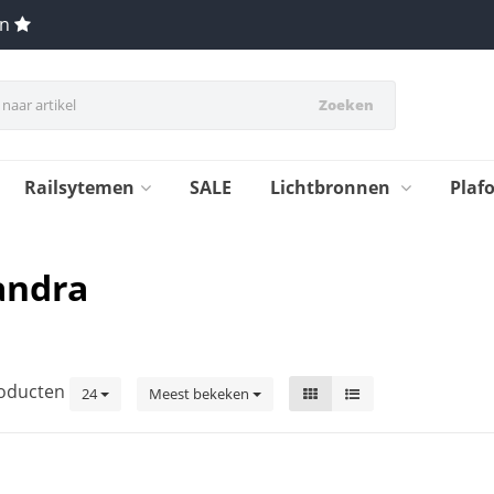
en
Zoeken
Railsytemen
SALE
Lichtbronnen
Plaf
andra
oducten
24
Meest bekeken