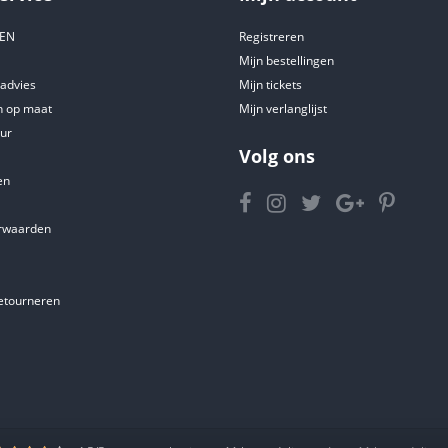
DEN
Registreren
Mijn bestellingen
tadvies
Mijn tickets
 op maat
Mijn verlanglijst
ur
Volg ons
en
rwaarden
etourneren