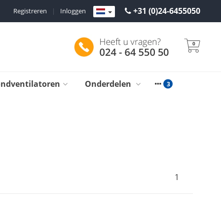
+31 (0)24-6455050
Registreren
|
Inloggen
0
ondventilatoren
Onderdelen
1