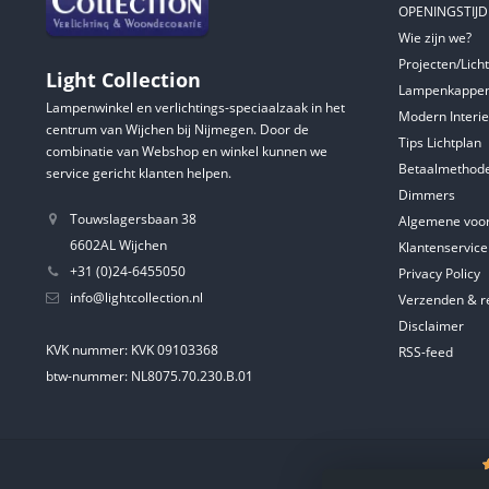
OPENINGSTIJ
Wie zijn we?
Projecten/Lich
Light Collection
Lampenkappen
Lampenwinkel en verlichtings-speciaalzaak in het
Modern Interie
centrum van Wijchen bij Nijmegen. Door de
Tips Lichtplan
combinatie van Webshop en winkel kunnen we
Betaalmethod
service gericht klanten helpen.
Dimmers
Touwslagersbaan 38
Algemene voo
6602AL Wijchen
Klantenservice
+31 (0)24-6455050
Privacy Policy
info@lightcollection.nl
Verzenden & r
Disclaimer
KVK nummer: KVK 09103368
RSS-feed
btw-nummer: NL8075.70.230.B.01