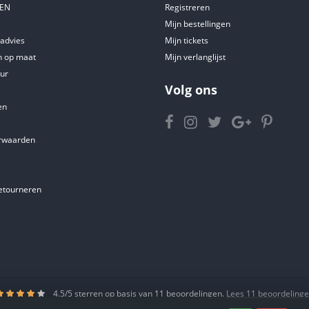
DEN
Registreren
Mijn bestellingen
tadvies
Mijn tickets
 op maat
Mijn verlanglijst
ur
Volg ons
en
rwaarden
etourneren
4.5
/
5
sterren op basis van
11
beoordelingen.
Lees 11 beoordeling