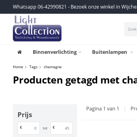
Whatsapp 06-42990821 - Bezoek onze winkel in Wijch
Binnenverlichting
Buitenlampen
Home
Tags
chamagne
Producten getagd met c
Pagina 1 van 1
|
Pr
Prijs
€
€
tot