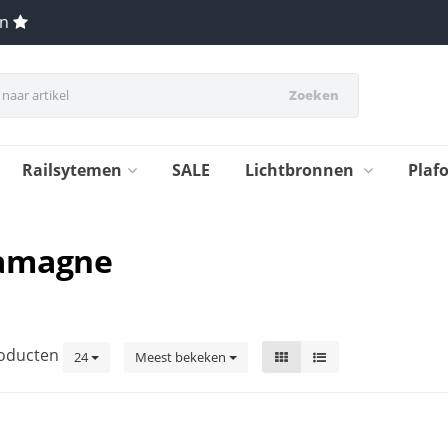
en
Zoeken
Railsytemen
SALE
Lichtbronnen
Plaf
hamagne
oducten
24
Meest bekeken