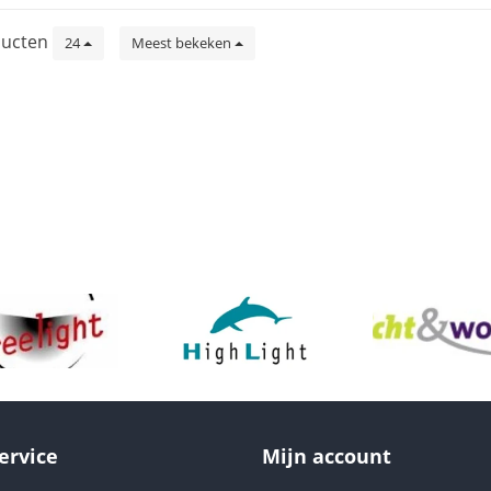
ucten
24
Meest bekeken
ervice
Mijn account