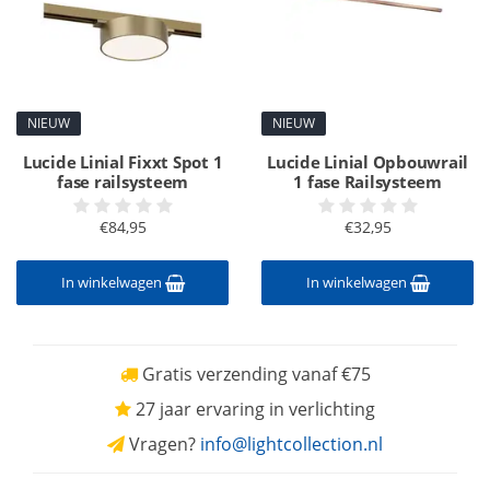
NIEUW
NIEUW
Lucide Linial Fixxt Spot 1
Lucide Linial Opbouwrail
fase railsysteem
1 fase Railsysteem
€84,95
€32,95
In winkelwagen
In winkelwagen
Gratis verzending vanaf €75
27 jaar ervaring in verlichting
Vragen?
info@lightcollection.nl