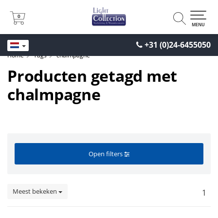
0
0
MENU
+31 (0)24-6455050
Home
Tags
chalmpagne
Producten getagd met
chalmpagne
Open filters
Meest bekeken
1