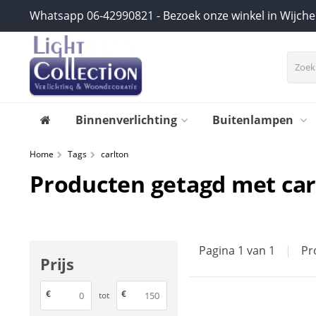
Whatsapp 06-42990821 - Bezoek onze winkel in Wijch
Binnenverlichting
Buitenlampen
Home
Tags
carlton
Producten getagd met car
Pagina 1 van 1
|
Pr
Prijs
€
€
tot