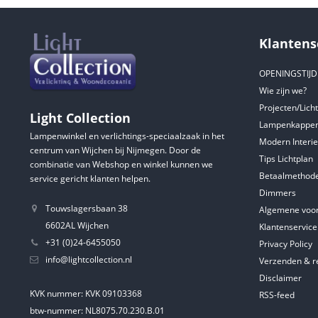
Klantens
OPENINGSTIJ
Wie zijn we?
Projecten/Lich
Light Collection
Lampenkappen
Lampenwinkel en verlichtings-speciaalzaak in het
Modern Interie
centrum van Wijchen bij Nijmegen. Door de
Tips Lichtplan
combinatie van Webshop en winkel kunnen we
Betaalmethod
service gericht klanten helpen.
Dimmers
Touwslagersbaan 38
Algemene voo
6602AL Wijchen
Klantenservice
+31 (0)24-6455050
Privacy Policy
info@lightcollection.nl
Verzenden & r
Disclaimer
KVK nummer: KVK 09103368
RSS-feed
btw-nummer: NL8075.70.230.B.01