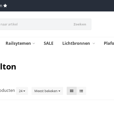
en
Zoeken
Railsytemen
SALE
Lichtbronnen
Plaf
lton
oducten
24
Meest bekeken