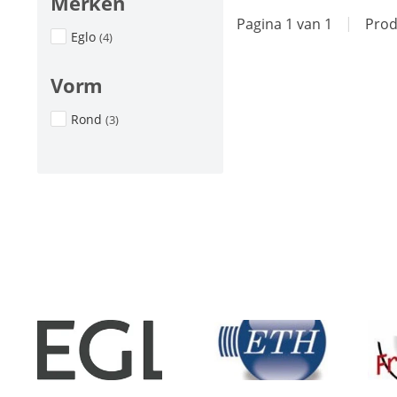
Merken
Pagina 1 van 1
|
Prod
Eglo
(4)
Vorm
Rond
(3)