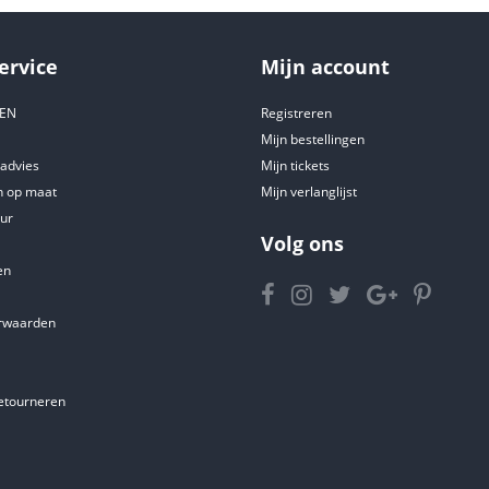
ervice
Mijn account
DEN
Registreren
Mijn bestellingen
tadvies
Mijn tickets
 op maat
Mijn verlanglijst
ur
Volg ons
en
rwaarden
etourneren