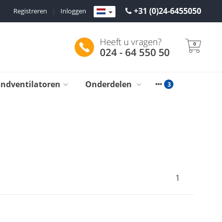
+31 (0)24-6455050
Registreren
|
Inloggen
0
ondventilatoren
Onderdelen
1