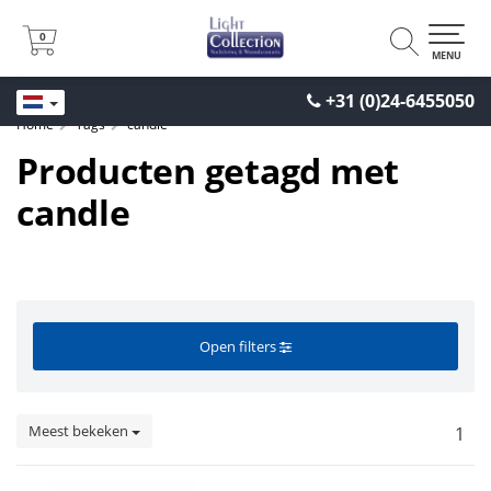
0
0
MENU
+31 (0)24-6455050
Home
Tags
candle
Producten getagd met
candle
Open filters
Meest bekeken
1