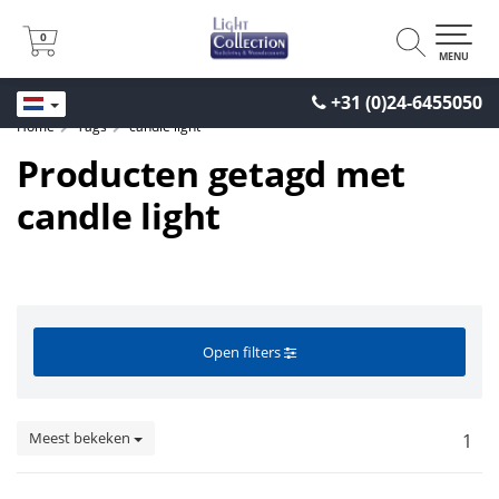
0
0
MENU
+31 (0)24-6455050
Home
Tags
candle light
Producten getagd met
candle light
Open filters
Meest bekeken
1